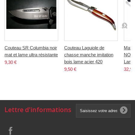
Couteau SR Columbia noir
Couteau Laguiole de
Matra
mat et lame ultra résistante
chasse manche imitation
NOIR
bois lame acier 420
Lamp
9,30 €
9,50 €
32,90
Lettre d'informations