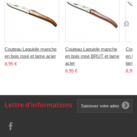
Couteau Laguiole manche
Couteau Laguiole manche
Coute
en bois rosé et lame acier
en bois rosé BRUT et lame
en bo
acier
lame 
8,95 €
8,95 €
8,95 
Lettre d'informations