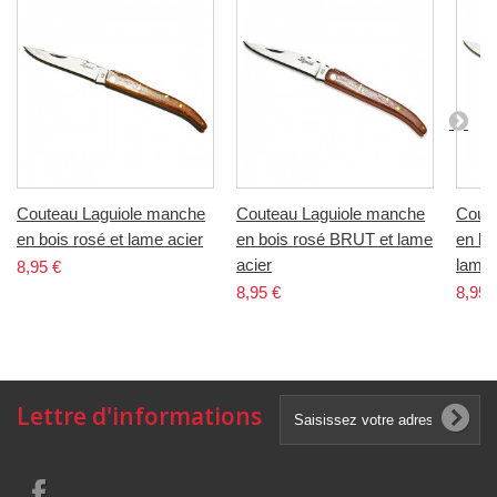
Couteau Laguiole manche
Couteau Laguiole manche
Coute
en bois rosé et lame acier
en bois rosé BRUT et lame
en bo
acier
lame 
8,95 €
8,95 €
8,95 
Lettre d'informations