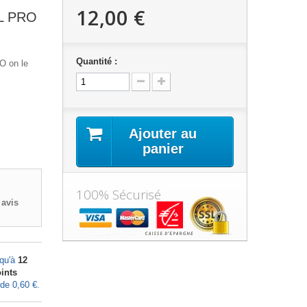
12,00 €
EL PRO
Quantité :
O on le
Ajouter au
panier
100% Sécurisé
avis
squ'à
12
ints
 de
0,60 €
.