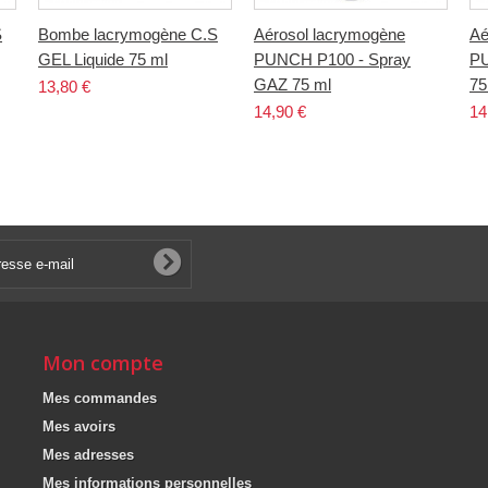
S
Bombe lacrymogène C.S
Aérosol lacrymogène
Aé
GEL Liquide 75 ml
PUNCH P100 - Spray
PU
GAZ 75 ml
75
13,80 €
14,90 €
14
Mon compte
Mes commandes
Mes avoirs
Mes adresses
Mes informations personnelles