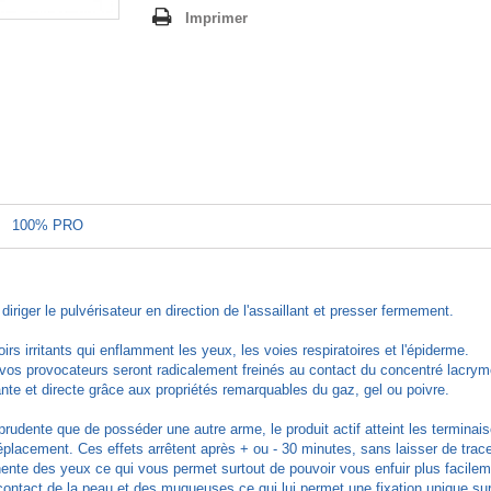
Imprimer
100% PRO
diriger le pulvérisateur en direction de l'assaillant et presser fermement.
rs irritants qui enflamment les yeux, les voies respiratoires et l'épiderme.
, vos provocateurs seront radicalement freinés au contact du concentré lacry
nte et directe grâce aux propriétés remarquables du gaz, gel ou poivre.
udente que de posséder une autre arme, le produit actif atteint les terminai
déplacement. Ces effets arrêtent après + ou - 30 minutes, sans laisser de trac
nte des yeux ce qui vous permet surtout de pouvoir vous enfuir plus facileme
ntact de la peau et des muqueuses ce qui lui permet une fixation unique sur 