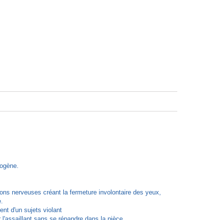
mogène.
sons nerveuses créant la fermeture involontaire des yeux,
e.
nt d'un sujets violant
l'assaillant sans se répandre dans la pièce.