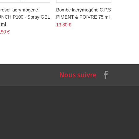
rosol lacrymogène
Bombe lacrymogène C.P.S
Aérosol l
NCH P100 - Spray GEL
PIMENT & POIVRE 75 ml
PUNCH P1
 ml
CPS POIV
13,80 €
,90 €
14,90 €
Nous suivre