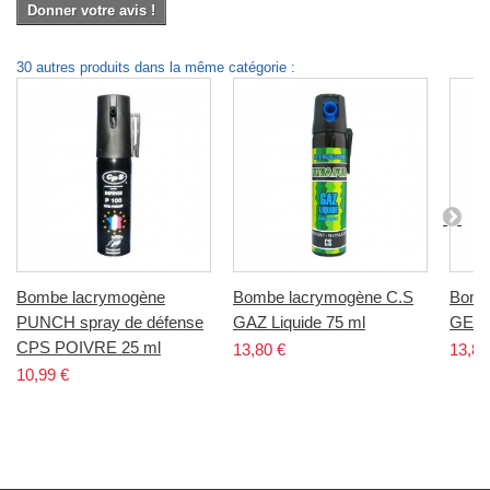
Donner votre avis !
30 autres produits dans la même catégorie :
Bombe lacrymogène
Bombe lacrymogène C.S
Bomb
PUNCH spray de défense
GAZ Liquide 75 ml
GEL L
CPS POIVRE 25 ml
13,80 €
13,80
10,99 €