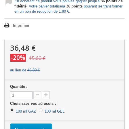
En achetant ce produit vous pouvez gagner jusqu'à
36
points de
fidélité
. Votre panier totalisera
36
points
pouvant se transformer
en un bon de réduction de
1,80 €
.
Imprimer
36,48 €
-20%
45,60 €
au lieu de
45,60 €
Quantité :
Choisissez vos aérosols :
100 ml GAZ
100 ml GEL