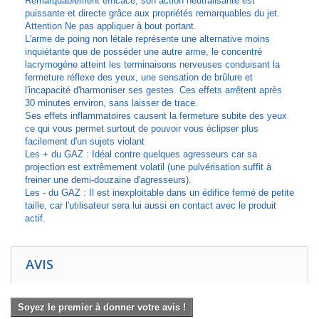
Remarquablement efficace, son action neutralisante est
puissante et directe grâce aux propriétés remarquables du jet.
Attention Ne pas appliquer à bout portant.
L'arme de poing non létale représente une alternative moins
inquiétante que de posséder une autre arme, le concentré
lacrymogène atteint les terminaisons nerveuses conduisant la
fermeture réflexe des yeux, une sensation de brûlure et
l'incapacité d'harmoniser ses gestes. Ces effets arrêtent après
30 minutes environ, sans laisser de trace.
Ses effets inflammatoires causent la fermeture subite des yeux
ce qui vous permet surtout de pouvoir vous éclipser plus
facilement d'un sujets violant
Les + du GAZ : Idéal contre quelques agresseurs car sa
projection est extrêmement volatil (une pulvérisation suffit à
freiner une demi-douzaine d'agresseurs).
Les - du GAZ : Il est inexploitable dans un édifice fermé de petite
taille, car l'utilisateur sera lui aussi en contact avec le produit
actif.
AVIS
Soyez le premier à donner votre avis !