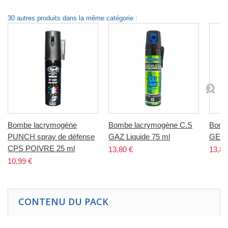
30 autres produits dans la même catégorie :
Bombe lacrymogène
Bombe lacrymogène C.S
Bomb
PUNCH spray de défense
GAZ Liquide 75 ml
GEL L
CPS POIVRE 25 ml
13,80 €
13,80
10,99 €
CONTENU DU PACK