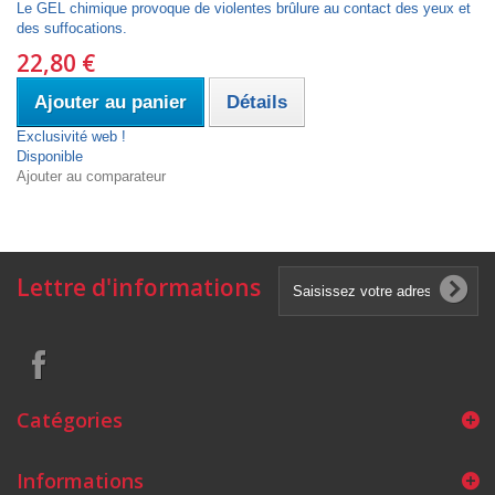
Le GEL chimique provoque de violentes brûlure au contact des yeux et
des suffocations.
22,80 €
Ajouter au panier
Détails
Exclusivité web !
Disponible
Ajouter au comparateur
Lettre d'informations
Catégories
Informations