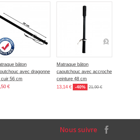
traque bâton
Matraque bâton
Matraque 
outchouc avec dragonne
caoutchouc avec accroche
en polypro
 cuir 56 cm
ceinture 48 cm
et léger 5
,50 €
13,14 €
11,94 €
-40%
-
21,90 €
Nous suivre