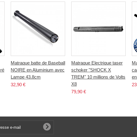
Matraque batte de Baseball
Matraque Electrique taser
Ma
ré
NOIRE en Aluminium avec
schoker "SHOCK X
ca
Lampe 43.8cm
TREM" 10 millions de Volts
en
X8
32,90 €
23
79,90 €