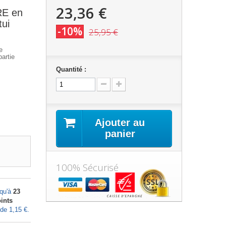
23,36 €
RE en
tui
-10%
25,95 €
e
artie
Quantité :
Ajouter au
panier
100% Sécurisé
squ'à
23
ints
 de
1,15 €
.