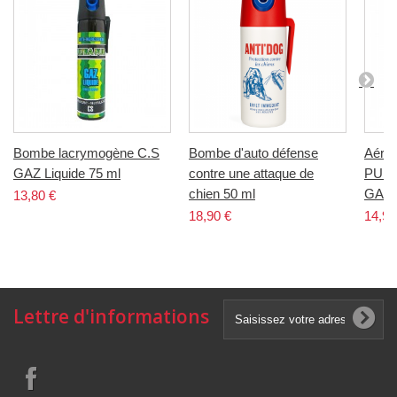
Bombe lacrymogène C.S
Bombe d'auto défense
Aéros
GAZ Liquide 75 ml
contre une attaque de
PUNC
chien 50 ml
GAZ 
13,80 €
18,90 €
14,90
Lettre d'informations